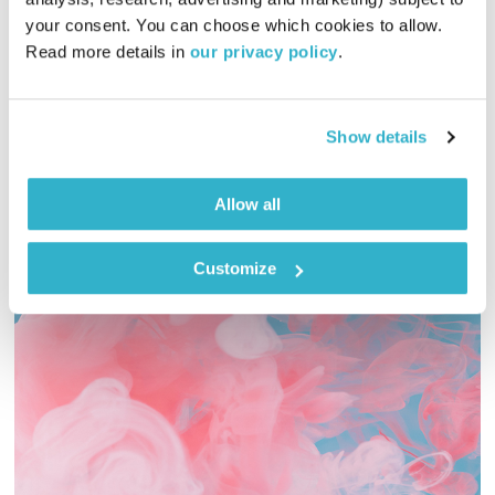
01:59:43
22.01.26
your consent. You can choose which cookies to allow. 
Read more details in 
our privacy policy
.
אמיר פרי עורך ומגיש שעתיים שלמות עם המוזיקה המעולה של
Madness
אודיו
Show details
Allow all
Customize