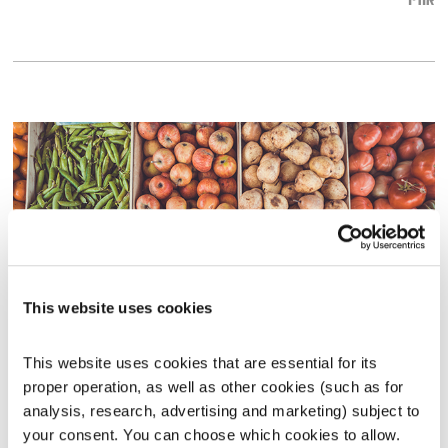
אודיו
This website uses cookies
עושים שוק
This website uses cookies that are essential for its 
טיול שבת
מיכל גפן
proper operation, as well as other cookies (such as for 
analysis, research, advertising and marketing) subject to 
02:02:07
27.07.19
your consent. You can choose which cookies to allow. 