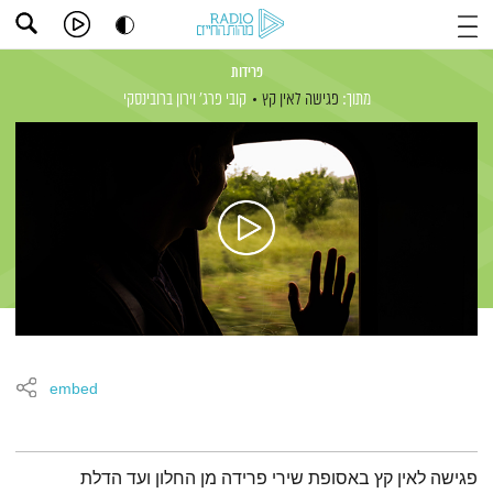
פרידות
מתוך:
פגישה לאין קץ
קובי פרג'
וירון ברובינסקי
embed
תמצית הפודקאסט
פגישה לאין קץ באסופת שירי פרידה מן החלון ועד הדלת