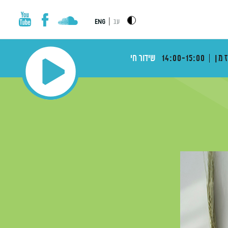
|
עב
ENG
מן
14:00-15:00
שידור חי