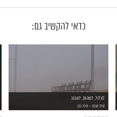
כדאי להקשיב גם:
לצלול, לשהות, לאהוב
טיול שבת
מיכל גפן