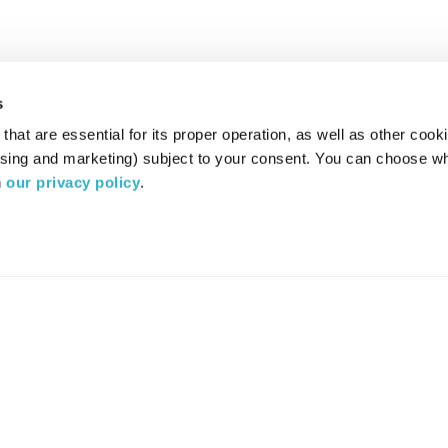
s
hat are essential for its proper operation, as well as other cooki
ising and marketing) subject to your consent. You can choose wh
 
our privacy policy
.
רדיו מהות החיים משדר ב:
ערוץ 87
YES
סלקום
TV
TUNE IN