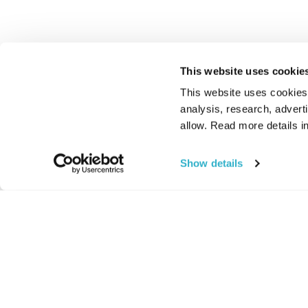
This website uses cookie
This website uses cookies t
analysis, research, advert
allow. Read more details in
Show details