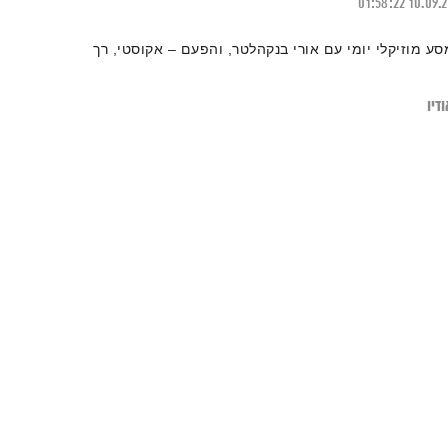
01:58:22
10.09.
סע מוזיקלי יומי עם אורי בנקהלטר, והפעם – אקוסטי, רך
דיו