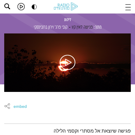
לילות
מתוך:
פגישה לאין קץ
קובי פרג'
וירון ברובינסקי
embed
תמצית הפודקאסט
פגישה שיוצאת אל מסתרי וקסמי הלילה