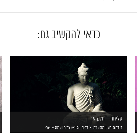
כדאי להקשיב גם:
סליחה – חלק א'
בודהה בעין הסערה
דליק ווליניץ
וד"ר נעמה אושרי