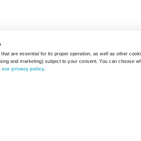
s
hat are essential for its proper operation, as well as other cooki
ising and marketing) subject to your consent. You can choose wh
 
our privacy policy
.
רדיו מהות החיים משדר ב:
ערוץ 87
YES
סלקום
TV
TUNE IN