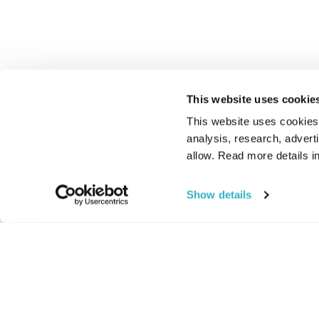
This website uses cookie
This website uses cookies t
analysis, research, advert
allow. Read more details in
Show details