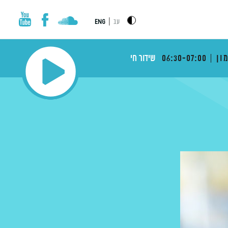
|
עב
ENG
ון
06:30-07:00
שידור חי