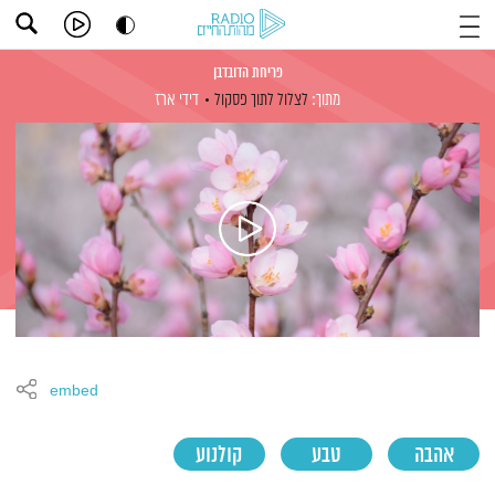
פריחת הדובדבן
מתוך:
לצלול לתוך פסקול
דידי ארז
embed
אהבה
טבע
קולנוע