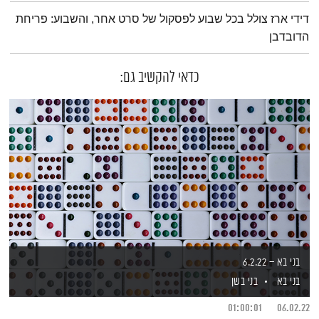
תמצית הפודקאסט
דידי ארז צולל בכל שבוע לפסקול של סרט אחר, והשבוע: פריחת
הדובדבן
כדאי להקשיב גם:
בני בא – 6.2.22
בני בא
בני בשן
01:00:01
06.02.22