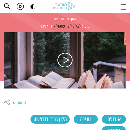
מלון גרנד בודפשט
מתוך:
לצלול לתוך פסקול
דידי ארז
embed
אירופה
כתיבה
מלון גרנד בודפשט