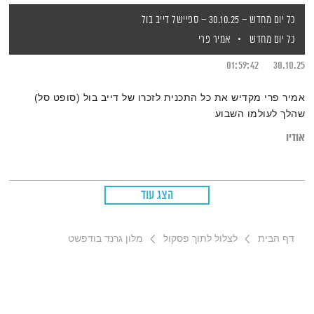
כל יום מחדש – 30.10.25 – ספיישל דייב בול
כל יום מחדש
אמיר פרי
01:59:42
30.10.25
אמיר פרי מקדיש את כל התכנית לזכרו של דייב בול (סופט סל)
שהלך לעולמו השבוע
אודיו
הצג עוד
דף הבית
לצלול לתוך פסקול
מלון גרנד בודפשט