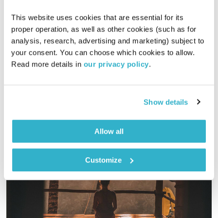
00:58:58
10.07.19
This website uses cookies that are essential for its 
proper operation, as well as other cookies (such as for 
גלית גורא עיני מגישה את הגרסה הקיצית והמרעננת של מנועים
analysis, research, advertising and marketing) subject to 
קדימה
your consent. You can choose which cookies to allow. 
Read more details in 
our privacy policy
.
אודיו
Show details
Allow all
Customize