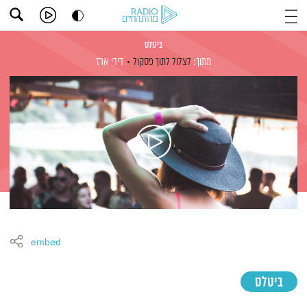
ביטלס
מתוך:
לצלול לתוך פסקול
דידי ארז
embed
ביטלס