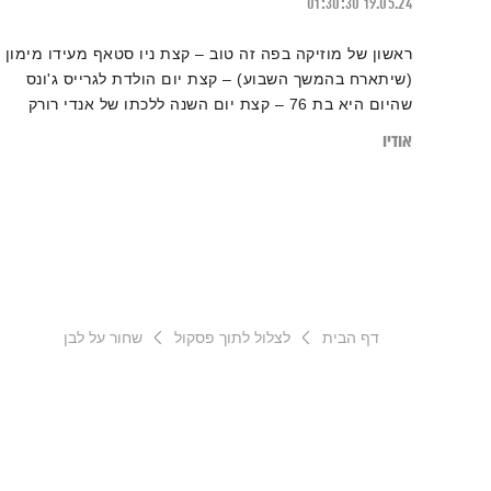
01:30:30
19.05.24
ראשון של מוזיקה בפה זה טוב – קצת ניו סטאף מעידו מימון
(שיתארח בהמשך השבוע) – קצת יום הולדת לגרייס ג'ונס
שהיום היא בת 76 – קצת יום השנה ללכתו של אנדי רורק
הסמית'סאי. זהו.
אודיו
דף הבית
לצלול לתוך פסקול
שחור על לבן