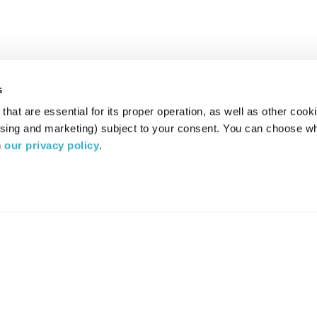
s
hat are essential for its proper operation, as well as other cooki
ising and marketing) subject to your consent. You can choose wh
 
our privacy policy
.
רדיו מהות החיים משדר ב:
ערוץ 87
YES
סלקום
TV
TUNE IN