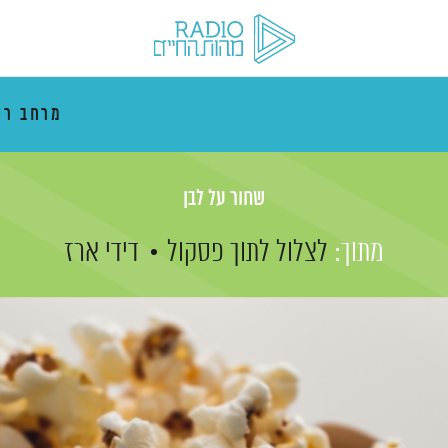
מרחב רי
שחור על לבן
מתוך:
לצלול לתוך פסקול
דידי ארז