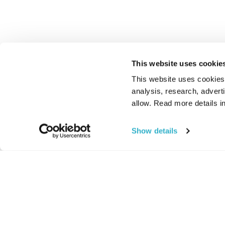
This website uses cookie
This website uses cookies t
analysis, research, advert
allow. Read more details in
Show details