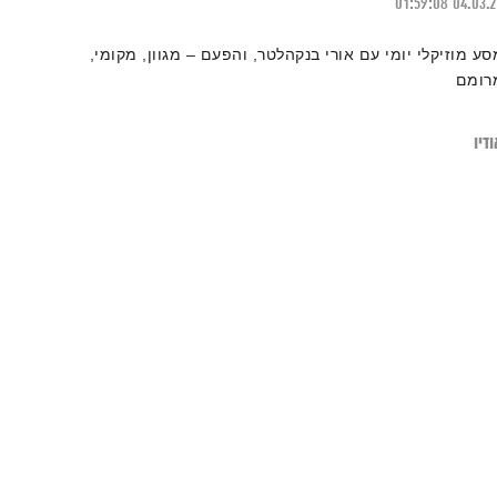
01:59:08
04.03.
סע מוזיקלי יומי עם אורי בנקהלטר, והפעם – מגוון, מקומי,
רומם
דיו