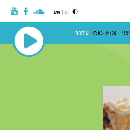
|
עב
ENG
פוי
17:00-19:00
שידור חי