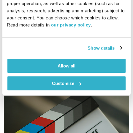
proper operation, as well as other cookies (such as for 
כל יום מחדש – 15.9.20
analysis, research, advertising and marketing) subject to 
כל יום מחדש
אמיר פרי
your consent. You can choose which cookies to allow. 
Read more details in 
our privacy policy
.
00:56:57
15.09.20
שעה של מוזיקה מעולה להתעורר איתה, בעריכת ובהגשת אמיר פרי
Show details
אודיו
Allow all
Customize