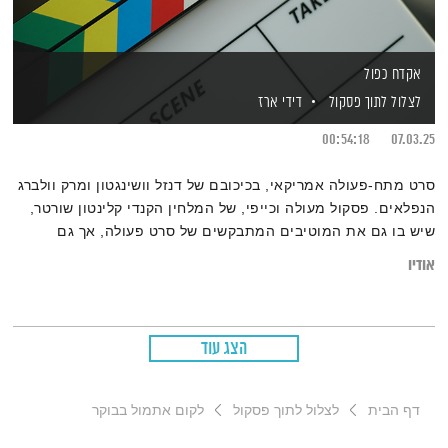
אקדח כפול
לצלול לתוך פסקול
דידי ארז
00:54:18
07.03.25
סרט מתח-פעולה אמריקאי, בכיכובם של דנזל וושינגטון ומרק וולברג
הנפלאים. פסקול מעולה וכייפי, של המלחין הקנדי קלינטון שורטר,
שיש בו גם את המוטיבים המתבקשים של סרט פעולה, אך גם
צלילים וגישה פסקולית שמעלים שאלות על תפקיד המוזיקה בסרט
אודיו
ואופן המחשבה של הלחנת פסקול
הצג עוד
דף הבית
לצלול לתוך פסקול
לקום אתמול בבוקר