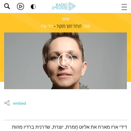
אליוט
מתוך:
לצלול לתוך פסקול
דידי ארז
embed
תמצית הפודקאסט
דידי ארז מארח את אליוט (זמרת, יוצרת, שדרנית ברדיו מהות