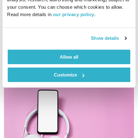
טיול שבת
מיכל גפן
your consent. You can choose which cookies to allow. 
01:54:51
16.03.19
Read more details in 
our privacy policy
.
מיכל גפן מזמינה אתכם לשעתיים של מוזיקה שמגיעה מכל קצווי
תבל ונכנסת ישר ללב. והפעם – נוסטלגיה
Show details
אודיו
Allow all
Customize