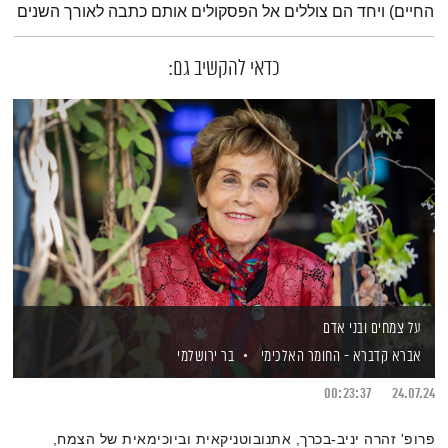
החיים) ויחד הם צוללים אל הפסקולים אותם כתבה לאורך השנים
כדאי להקשיב גם:
על צמחים ובני אדם
אברא קדברא - החומר האלכימי
בר ירושלמי
00:23:37
24.07.24
פרופ' זהרה יניב-בכרך, אתנובוטניקאית וביוכימאית של הצמח,