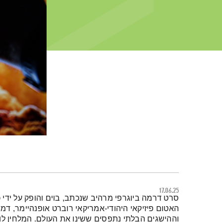
17.06.25
תמצית הפודקאסט
סרט דרמה ביוגרפי מרהיב שנכתב, בוים והופק על ידי 
האטום פיזיקאי היהודי-אמריקאי רוברט אופנהיימר, דמ
וההישגים הבלתי נתפסים ששינו את העולם. המלחין לודו