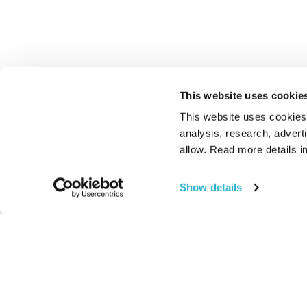
This website uses cookie
This website uses cookies t
analysis, research, advert
allow. Read more details in
Show details