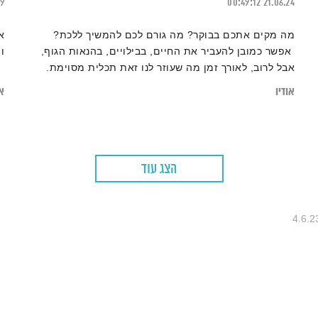
19
00:49:12
21.06.24
מה מקים אתכם בבוקר? מה גורם לכם להמשיך ללכת?
א
אפשר כמובן להעביר את החיים, בבילויים, בהנאות הגוף,
ו
אבל לרוב, לאורך זמן מה שעוזר לנו זאת תכלית מסוימת.
ואולי החיפוש אחרי משמעות מיותר? זה בדיוק מה שנבדוק
אודיו
או
בפרק הזה של ״המניע״
הצג עוד