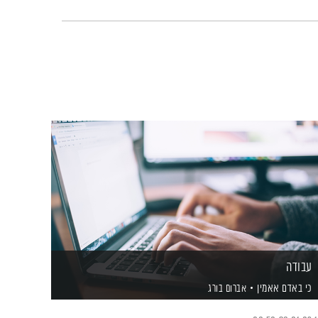
עבודה
כי באדם אאמין
אברום בורג