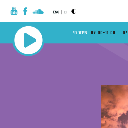
|
עב
ENG
ית
09:00-11:00
שידור חי