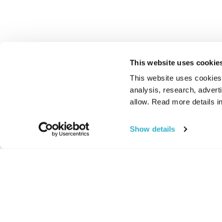
This website uses cookie
This website uses cookies t
analysis, research, advert
allow. Read more details in
Show details