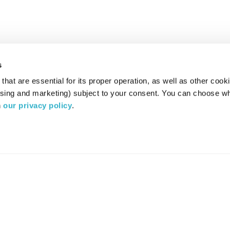
s
hat are essential for its proper operation, as well as other cooki
ising and marketing) subject to your consent. You can choose wh
 
our privacy policy
.
רדיו מהות החיים משדר ב:
ערוץ 87
YES
סלקום
TV
TUNE IN