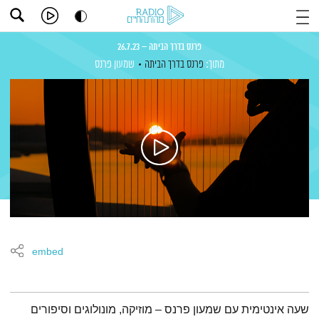
פרנס בדרך הביתה – 26.7.23
מתוך:
פרנס בדרך הביתה
שמעון פרנס
embed
תמצית הפודקאסט
שעה אינטימית עם שמעון פרנס – מוזיקה, מונולוגים וסיפורים