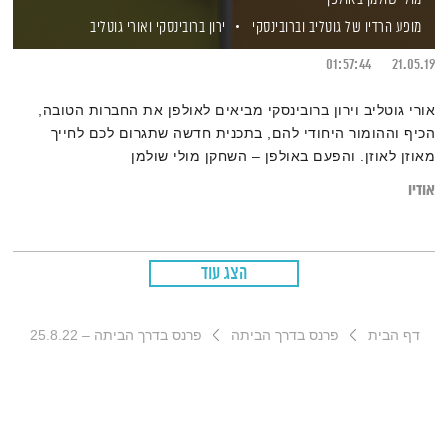
מופע הרדיו של גוטליב וברובינסקי
ירון ברובינסקי
ואורי גוטליב
01:57:44
21.05.19
אורי גוטליב וירון ברובינסקי מביאים לאולפן את החברות הטובה,
הכיף וההומור היחודי להם, בתכנית חדשה שתגרום לכם לחייך
מאוזן לאוזן. והפעם באולפן – השחקן מולי שולמן
אודיו
הצג עוד
דף הבית
פרנס בדרך הביתה
פרנס בדרך הביתה – 25.8.22