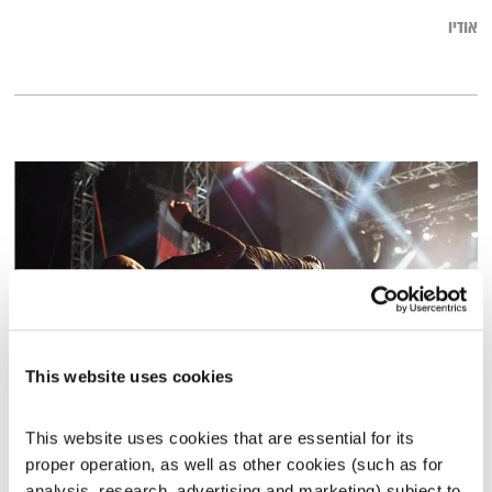
אודיו
This website uses cookies
איש ציפור – 17.5.18
This website uses cookies that are essential for its 
איש ציפור
יאיר יונה
proper operation, as well as other cookies (such as for 
01:58:49
17.05.18
analysis, research, advertising and marketing) subject to 