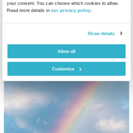
your consent. You can choose which cookies to allow. 
00:58:00
01.03.23
Read more details in 
our privacy policy
.
שעה של מוזיקה מעולה לבוקר. כל בוקר – בעריכת ובהגשת אמיר
פרי
Show details
אודיו
Allow all
Customize