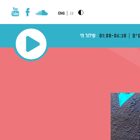
|
עב
ENG
ים
01:00-06:30
שידור חי