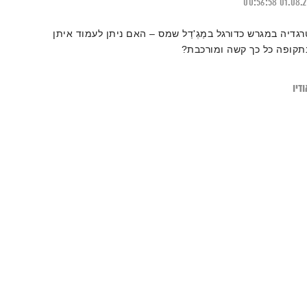
00:56:58
01.08.
רגדיה במגרש כדורגל במַגְ'דַל שמס – האם ניתן לעמוד איתן
תקופה כל כך קשה ומורכבת?
דיו