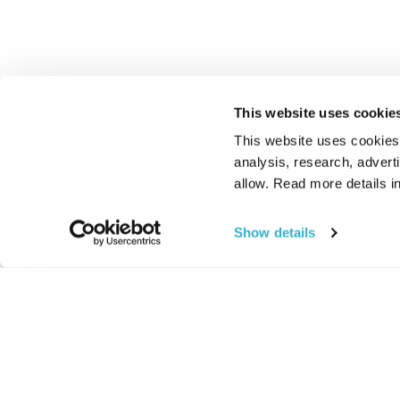
This website uses cookie
This website uses cookies t
analysis, research, advert
allow. Read more details in
Show details