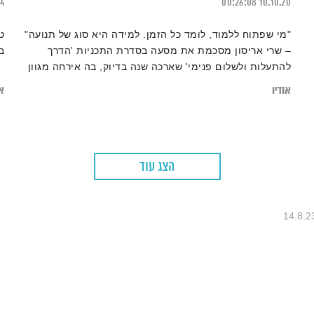
24
00:26:08
10.10.20
"מי שפתוח ללמוד, לומד כל הזמן. למידה היא סוג של תנועה"
ט
– שרי אריסון מסכמת את מסעה בסדרת התכניות 'הדרך
ב
להתעלות ולשלום פנימי' שארכה שנה בדיוק, בה אירחה מגוון
מטפלים ומורי דרך בשלל תחומים
אודיו
או
הצג עוד