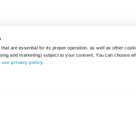
s
hat are essential for its proper operation, as well as other cooki
ising and marketing) subject to your consent. You can choose wh
 
our privacy policy
.
רדיו מהות החיים משדר ב:
ערוץ 87
YES
סלקום
TV
TUNE IN