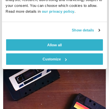
התעוררות
גליה גלעדי
your consent. You can choose which cookies to allow. 
01:28:06
07.11.22
Read more details in 
our privacy policy
.
גליה גלעדי מזמינה אתכם להתעורר יחדיו בכל בוקר, עם מוזיקה
מעולה בעריכתה ובהגשתה
Show details
אודיו
Allow all
Customize