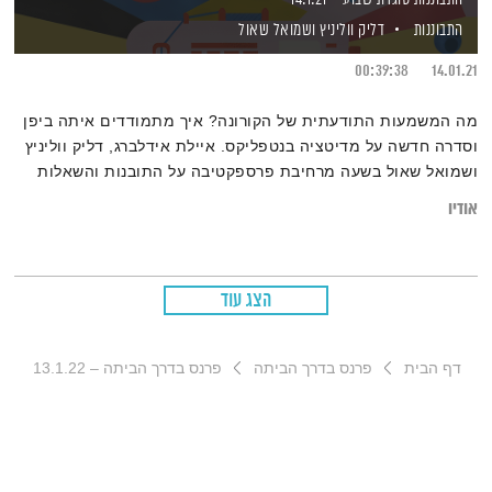
התבוננות
דליק ווליניץ
ושמואל שאול
00:39:38
14.01.21
מה המשמעות התודעתית של הקורונה? איך מתמודדים איתה ביפן
וסדרה חדשה על מדיטציה בנטפליקס. איילת אידלברג, דליק ווליניץ
ושמואל שאול בשעה מרחיבת פרספקטיבה על התובנות והשאלות
שעלו במהלך השבוע
אודיו
הצג עוד
דף הבית
פרנס בדרך הביתה
פרנס בדרך הביתה – 13.1.22