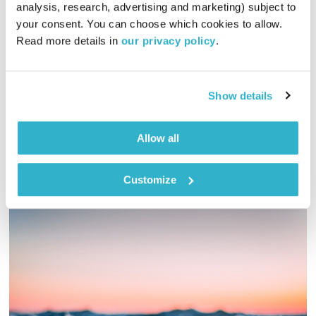
התעוררות
גליה גלעדי
analysis, research, advertising and marketing) subject to 
your consent. You can choose which cookies to allow. 
01:27:11
19.12.22
Read more details in 
our privacy policy
.
גליה גלעדי מזמינה אתכם להתעורר יחדיו בכל בוקר, עם מוזיקה
מעולה בעריכתה ובהגשתה. אורחים באולפן – אופיר ומירב מ"טוניק
קלוניק"
Show details
אודיו
Allow all
Customize