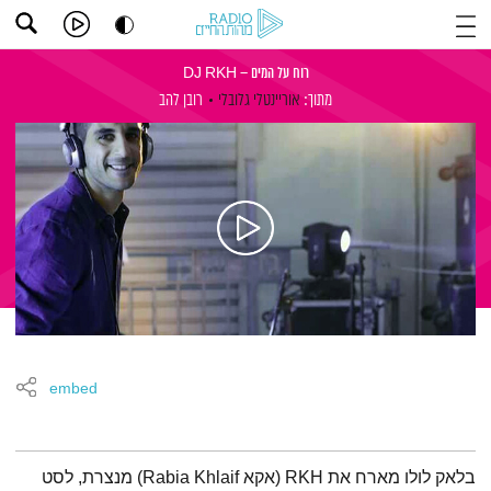
רוח על המים – DJ RKH
מתוך:
אוריינטלי גלובלי
רובן להב
embed
תמצית הפודקאסט
בלאק לולו מארח את RKH (אקא Rabia Khlaif) מנצרת, לסט