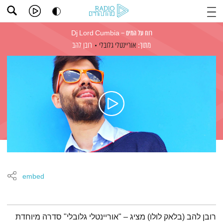
רוח על המים – Dj Lord Cumbia
מתוך:
אוריינטלי גלובלי
רובן להב
embed
תמצית הפודקאסט
רובן להב (בלאק לולו) מציג – "אוריינטלי גלובלי" סדרה מיוחדת