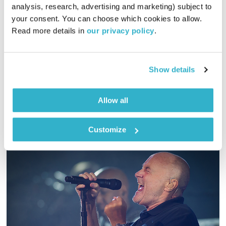
מנועים קדימה – 20.7.21
analysis, research, advertising and marketing) subject to 
מנועים קדימה
גלית גורא-עיני
your consent. You can choose which cookies to allow. 
Read more details in 
our privacy policy
.
01:00:31
20.07.21
כל יום בדרך הביתה – שעה של מוזיקה מעולה בעריכתה ובהגשתה
של גלית גורא-עיני
Show details
אודיו
Allow all
Customize