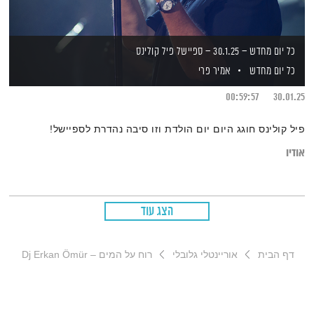
כל יום מחדש – 30.1.25 – ספיישל פיל קולינס
כל יום מחדש
אמיר פרי
00:59:57
30.01.25
פיל קולינס חוגג היום יום הולדת וזו סיבה נהדרת לספיישל!
אודיו
הצג עוד
דף הבית
אוריינטלי גלובלי
רוח על המים – Dj Erkan Ömür