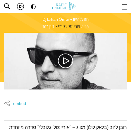
רוח על המים – Dj Erkan Ömür
מתוך:
אוריינטלי גלובלי
רובן להב
embed
תמצית הפודקאסט
רובן להב (בלאק לולו) מציג – "אוריינטלי גלובלי" סדרה מיוחדת