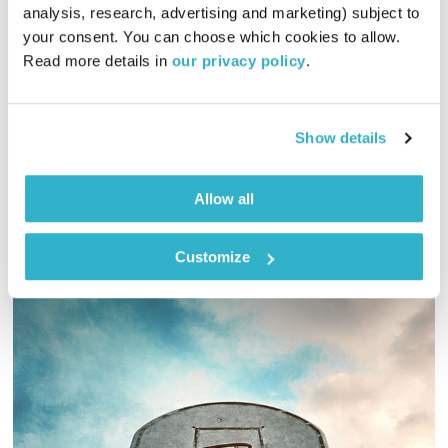
כל יום מחדש – 1.12.21
analysis, research, advertising and marketing) subject to 
כל יום מחדש
אמיר פרי
your consent. You can choose which cookies to allow. 
Read more details in 
our privacy policy
.
00:59:08
01.12.21
שעה של מוזיקה מעולה להתעורר איתה, בעריכת ובהגשת אמיר פרי
Show details
אודיו
Allow all
Customize