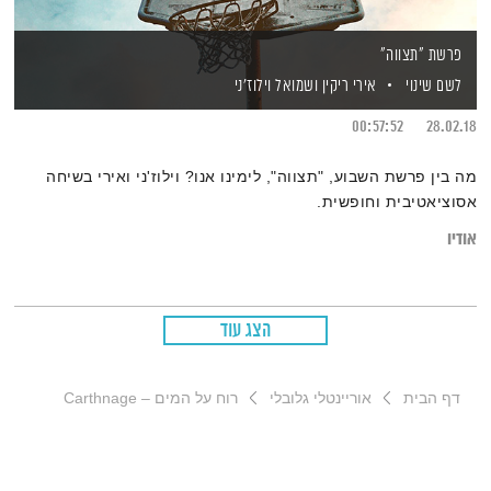
פרשת "תצווה"
לשם שינוי
אירי ריקין
ושמואל וילוז'ני
00:57:52
28.02.18
מה בין פרשת השבוע, "תצווה", לימינו אנו? וילוז'ני ואירי בשיחה
אסוציאטיבית וחופשית.
אודיו
הצג עוד
דף הבית
אוריינטלי גלובלי
רוח על המים – Carthnage