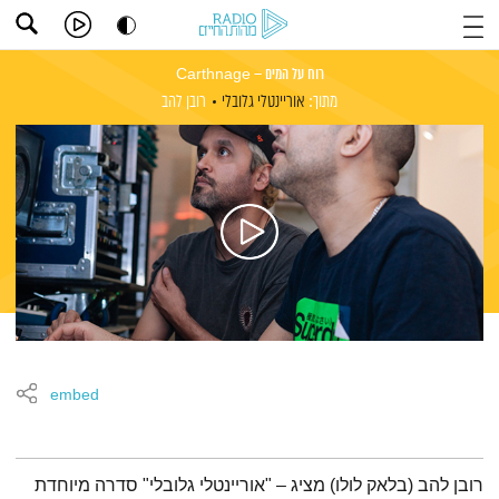
רוח על המים – Carthnage
מתוך:
אוריינטלי גלובלי
רובן להב
embed
תמצית הפודקאסט
רובן להב (בלאק לולו) מציג – "אוריינטלי גלובלי" סדרה מיוחדת