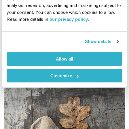
התעוררות – 3.2.22
analysis, research, advertising and marketing) subject to 
התעוררות
גליה גלעדי
your consent. You can choose which cookies to allow. 
Read more details in 
our privacy policy
.
01:28:05
03.02.22
גליה גלעדי מזמינה אתכם להתעורר יחדיו בכל בוקר, עם מוזיקה
Show details
מעולה בעריכתה ובהגשתה
אודיו
Allow all
Customize