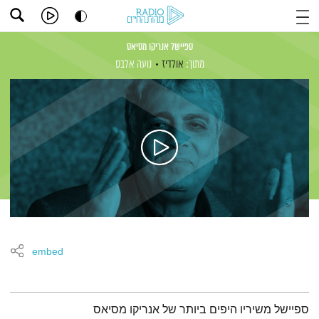
ספיישל אנריקו מסיאס
מתוך:
אולדיז
נועה אלבס
embed
תמצית הפודקאסט
ספיישל משיריו היפים ביותר של אנריקו מסיאס