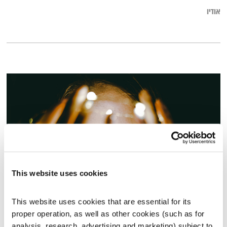
אודיו
This website uses cookies
בני בא – 12.6.22
This website uses cookies that are essential for its 
בני בא
בני בשן
proper operation, as well as other cookies (such as for 
01:00:23
12.06.22
analysis, research, advertising and marketing) subject to 