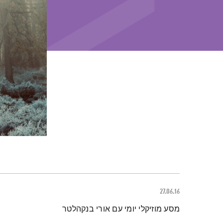
27.06.16
תמצית הפודקאסט
מסע מוזיקלי יומי עם אורי בנקהלטר