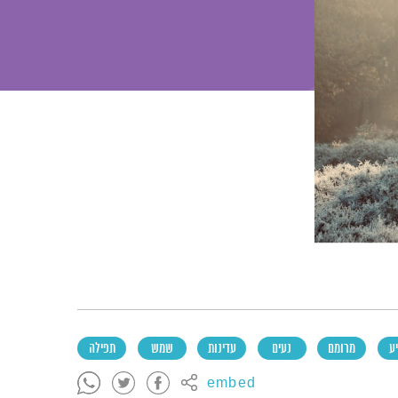
ע
מרומם
נעים
עדינות
שמש
תפילה
embed