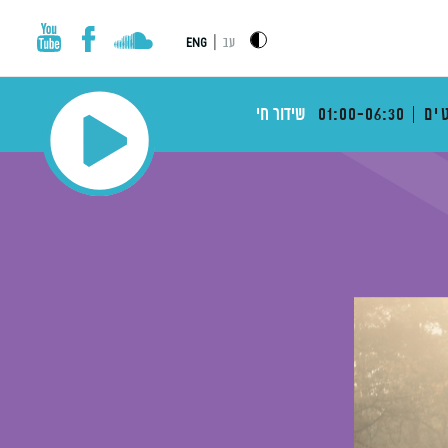
|
עב
ENG
ים
01:00-06:30
שידור חי