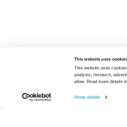
This website uses cookie
This website uses cookies t
analysis, research, advert
allow. Read more details in
Show details