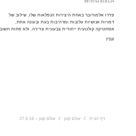
00:55:43
02.03.24
פדרו אלמודובר באחת היצירות הנפלאות שלו, שילוב של
דמויות אנושיות עלובות ומרהיבות בעת ובעונה אחת,
אסתטיקה קולנועית ייחודית צבעונית ונדירה, ולא פחות חשוב
פסקול בלתי נשכח יפהפה ומרגש
אודיו
דף הבית
עולם קטן
עולם קטן – 27.6.16