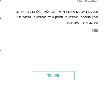
24
01:27:11
26.11.20
והפעם דייגו ארמאנדו מראדונה. ולאה גולדברג מראדונה.
י
ונתן אלתרמן מראדונה. ודורון שפר מראדונה. ואלוהים?
ש
איתנו. ויופי. טפו עלינו
אודיו
או
הצג עוד