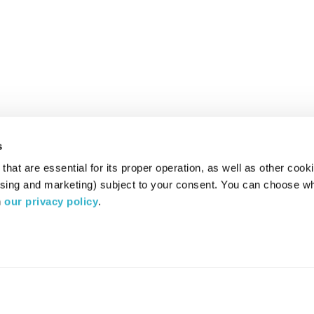
s
hat are essential for its proper operation, as well as other cooki
ising and marketing) subject to your consent. You can choose wh
 
our privacy policy
.
רדיו מהות החיים משדר ב: