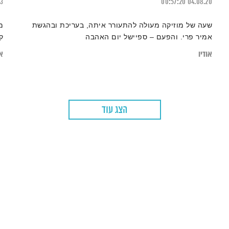
23
00:57:20
04.08.20
שעה של מוזיקה מעולה להתעורר איתה, בעריכת ובהגשת
מ
אמיר פרי. והפעם – ספיישל יום האהבה
ק
אודיו
או
הצג עוד