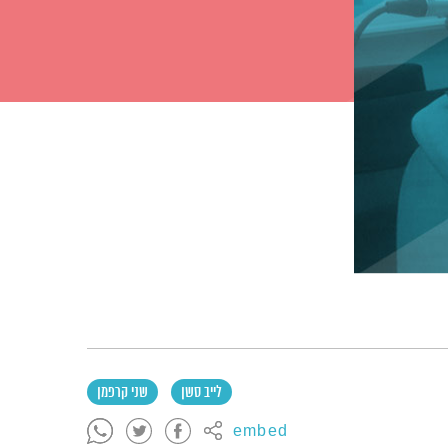
לייב סשן
שני קרפמן
embed