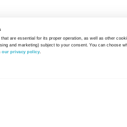
s
hat are essential for its proper operation, as well as other cooki
ising and marketing) subject to your consent. You can choose wh
 
our privacy policy
.
רדיו מהות החיים משדר ב:
ערוץ 87
YES
סלקום
TV
TUNE IN