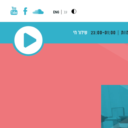
|
עב
ENG
ות
23:00-01:00
שידור חי