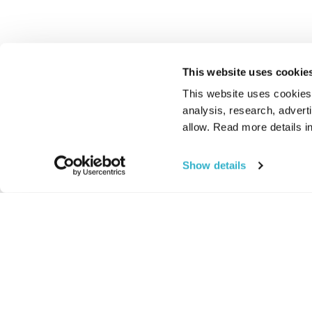
This website uses cookie
This website uses cookies t
analysis, research, advert
allow. Read more details in
Show details