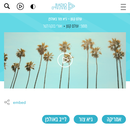
עולם קטן – גיא צור באולפן
מתוך:
עולם קטן
אורי בנקהלטר
embed
אמריקה
גיא צור
לייב באולפן