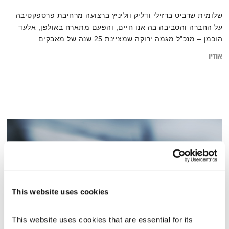
שלומית שרביט ברזילי ודליק ווליניץ ברצועה מרחיבת פרספקטיבה
על החברה והסביבה בה אנו חיים, והפעם מתארח באולפן, אלעד
הוכמן – מנכ"ל מגמה ירוקה שמציינת 25 שנה של מאבקים
סביבתיים, על השינוי שהתחולל ברבע העשור הזה סביב היחס
אודיו
לאיכות הסביבה, מהתייחסות לאקטיביסטים ירוקים כ"משוגעים
מחבקי עצים:, עד ההבנה שהעצים בעצם מחבקים אותנ
This website uses cookies
This website uses cookies that are essential for its 