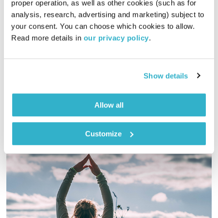
proper operation, as well as other cookies (such as for 
התבוננות שבועית – 10.11.19
analysis, research, advertising and marketing) subject to 
התבוננות שבועית
דליק ווליניץ
ושמואל שאול
your consent. You can choose which cookies to allow. 
Read more details in 
our privacy policy
.
00:58:36
10.11.19
דליק ווליניץ ואסי עזריה פותחים את השבוע ומתבוננים יחדיו על
ענייני היום
Show details
אודיו
Allow all
Customize