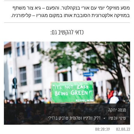
תמצית הפודקאסט
מסע מוזיקלי יומי עם אורי בנקהלטר. והפעם – גיא צור משתף
במוזיקה אלקטרונית הסובבת אותו במקום מגוריו – קליפורניה.
כדאי להקשיב גם:
מגמה ירוקה
שינוי עכשיו
דליק ווליניץ
ושלומית שרביט ברזילי
00:20:39
02.08.22