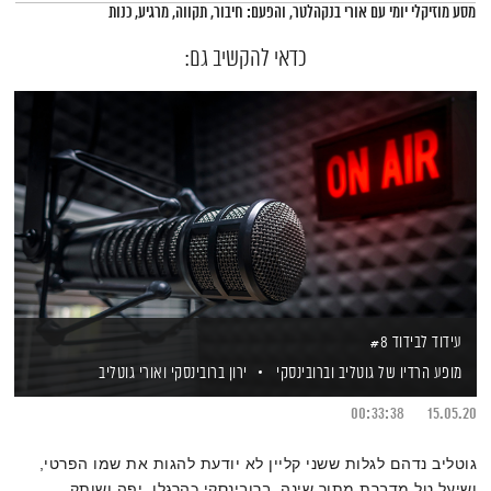
תמצית הפודקאסט
מסע מוזיקלי יומי עם אורי בנקהלטר, והפעם: חיבור, תקווה, מרגיע, כנות
כדאי להקשיב גם:
עידוד לבידוד #8
מופע הרדיו של גוטליב וברובינסקי
ירון ברובינסקי
ואורי גוטליב
00:33:38
15.05.20
גוטליב נדהם לגלות ששני קליין לא יודעת להגות את שמו הפרטי,
ושיעל טל מדברת מתוך שינה. ברובינסקי כהרגלו, יפה ושותק