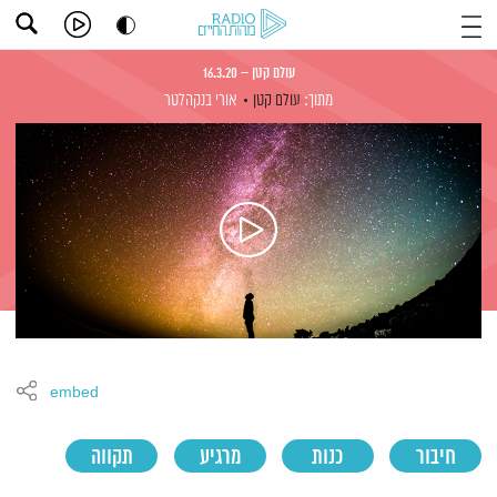
עולם קטן – 16.3.20
מתוך:
עולם קטן
אורי בנקהלטר
embed
חיבור
כנות
מרגיע
תקווה