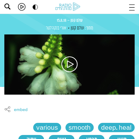
עולם קטן – 15.8.18
מתוך:
עולם קטן
אורי בנקהלטר
embed
various
smooth
deep. heal