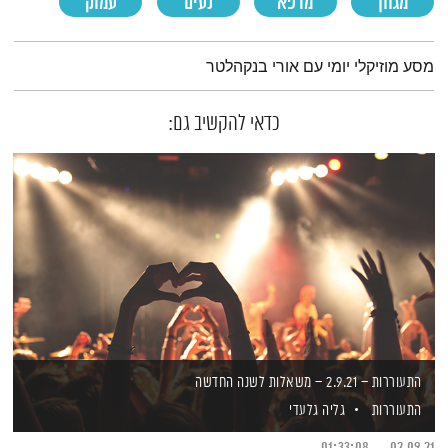
מגוון
מרפא
נעים
עמוק
תמצית הפודקאסט
מסע מוזיקלי יומי עם אורי בנקהלטר
כדאי להקשיב גם:
התעוררות – 2.9.21 – משאלות לשנה החדשה
התעוררות
גליה גלעדי
01:33:08
02.09.21