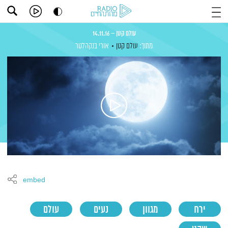
עולם קטן – 14.11.16
מתוך:
עולם קטן
אורי בנקהלטר
embed
ירח
מגוון
נעים
עולם