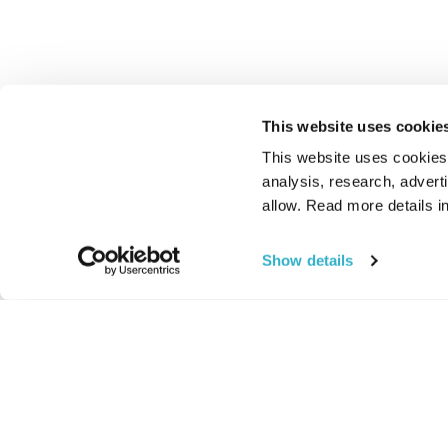
This website uses cookie
This website uses cookies t
analysis, research, advert
allow. Read more details in
Show details