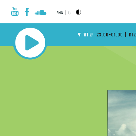
|
עב
ENG
ות
23:00-01:00
שידור חי