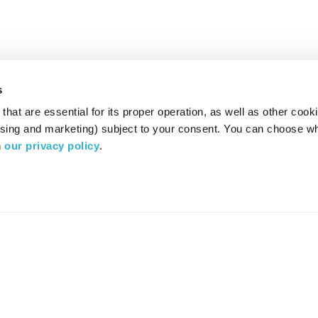
s
hat are essential for its proper operation, as well as other cooki
ising and marketing) subject to your consent. You can choose wh
 
our privacy policy
.
רדיו מהות החיים משדר ב:
ערוץ 87
YES
סלקום
TV
TUNE IN