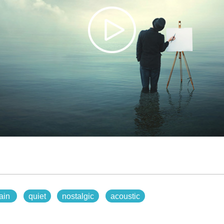
ain
quiet
nostalgic
acoustic