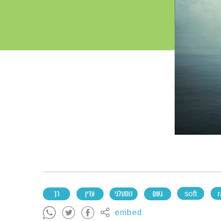
r
soft
גשם
נוסטלגי
עדין
רך
embed