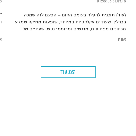
18
01:58:06
31.05.18
(עוד) תוכנית להקלה בעומס החום – הפעם לזה שמכה
"
בברלין. שעתיים אקלקטיות במיוחד, שופעות מוזיקה שמגיע
ו
מכיוונים מפתיעים, מרגשים ומרוממי נפש. שעתיים של
תרפיה במוזיקה עם אליענה בן-דוד.
אודיו
או
הצג עוד