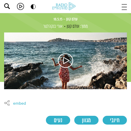
עולם קטן – 10.5.15
מתוך:
עולם קטן
אורי בנקהלטר
embed
חיובי
מגוון
נעים