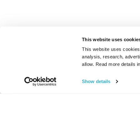
This website uses cookie
This website uses cookies t
analysis, research, advert
allow. Read more details in
Show details