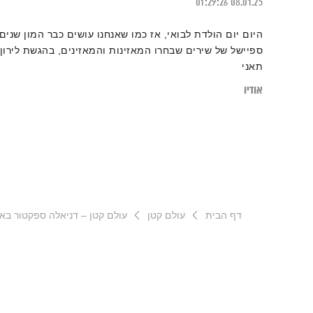
01:29:26
08.01.25
היום יום הולדת לבואי, אז כמו שאנחנו עושים כבר המון שנים:
ספיישל של שירים שבחרו המאזינות והמאזינים, בהגשת לירון
תאני
אודיו
דף הבית
עולם קטן
עולם קטן – דניאלה ספקטור באו