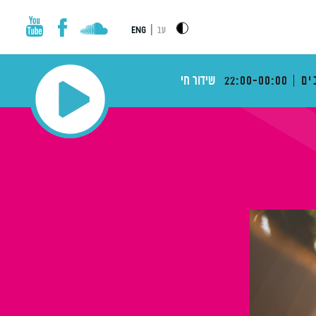
|
עב
ENG
ים
22:00-00:00
שידור חי