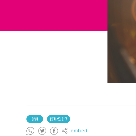
לייב באולפן
נעים
embed