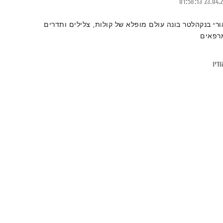
01:58:13
23.04.
ורי בנקהלטר בונה עולם מופלא של קולות, צלילים ותדרים
רפאים
דיו