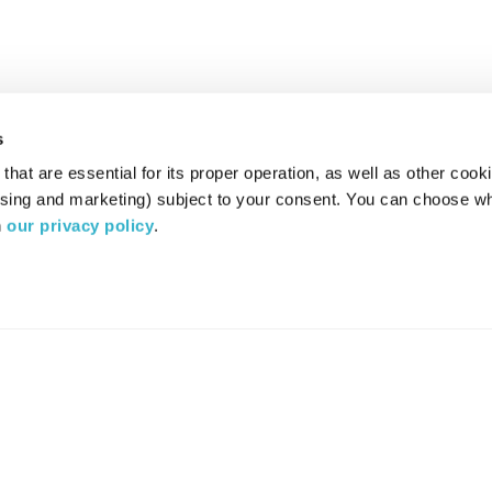
s
hat are essential for its proper operation, as well as other cooki
ising and marketing) subject to your consent. You can choose wh
 
our privacy policy
.
רדיו מהות החיים משדר ב:
ערוץ 87
YES
סלקום
TV
TUNE IN