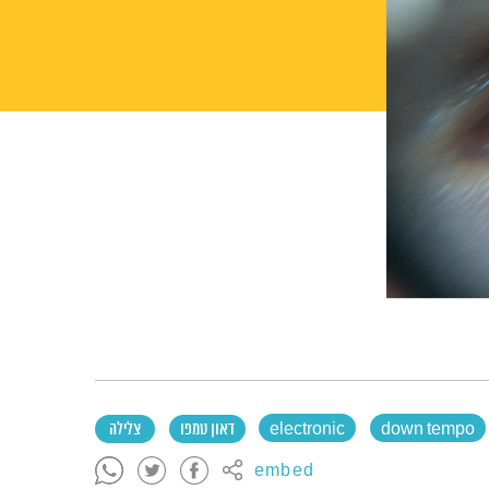
down tempo
electronic
דאון טמפו
צלילה
embed