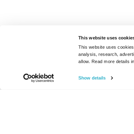
This website uses cookie
This website uses cookies t
analysis, research, advert
allow. Read more details in
Show details