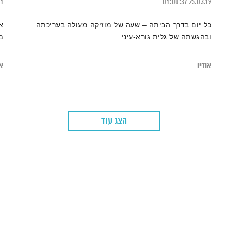
21
01:00:37
25.03.19
כל יום בדרך הביתה – שעה של מוזיקה מעולה בעריכתה
א
ובהגשתה של גלית גורא-עיני
מ
אודיו
או
הצג עוד