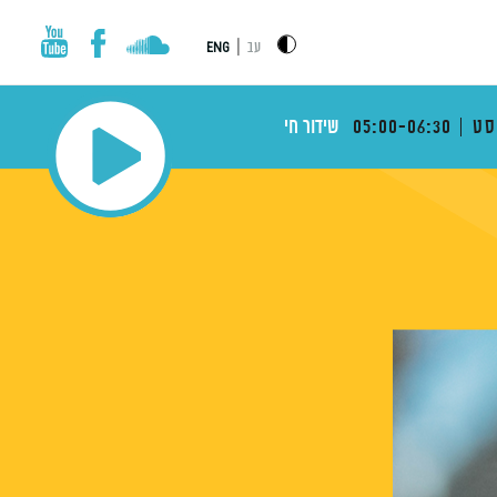
|
עב
ENG
סט
05:00-06:30
שידור חי