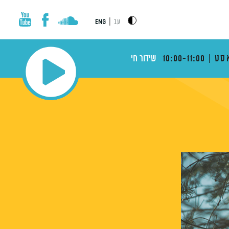
|
עב
ENG
סט
10:00-11:00
שידור חי