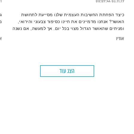
21
00:09:44
03.11.19
כיצד הפחתת החשיבות העצמית שלנו מסייעת לתחושת
ג
האושר? אנחנו מדמיינים את חיינו כסיפור צבעוני והירואי,
מ
ומניחים שהאושר הגדול מצוי בכל יום. אך למעשה, אם נשנה
פרספקטיבה ונתבונן על החיים מהמרחק הנכון, נוכל למעשה
אודיו
או
לראות את התמונה השלמה, השופעת צבעים וגוונים. מדוע
אנו כמהים לחיים מושלמים? ואיך נוכל להשתחרר מהמרדף
המתמיד אחרי הריגוש הבא
הצג עוד