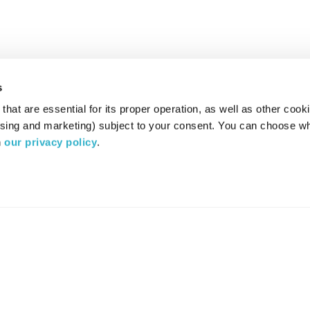
s
hat are essential for its proper operation, as well as other cooki
ising and marketing) subject to your consent. You can choose wh
 
our privacy policy
.
רדיו מהות החיים משדר ב:
ערוץ 87
YES
סלקום
TV
TUNE IN