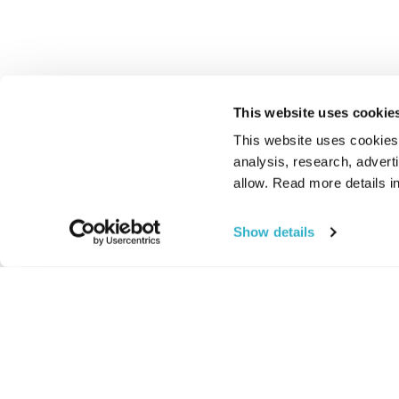
This website uses cookie
This website uses cookies t
analysis, research, advert
allow. Read more details in
Show details