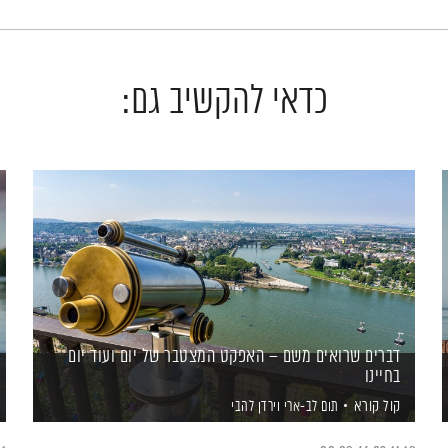
כדאי להקשיב גם:
דברים שרואים משם – האפקט המצטבר של יום ועוד יום
בחיינו
קול קורא
תום לב-ארי
וירדן להבי