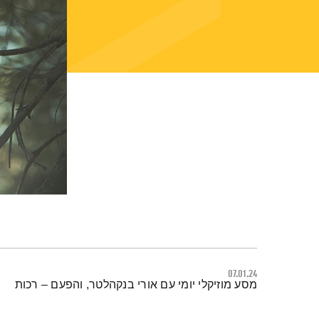
07.01.24
תמצית הפודקאסט
מסע מוזיקלי יומי עם אורי בנקהלטר, והפעם – רכות