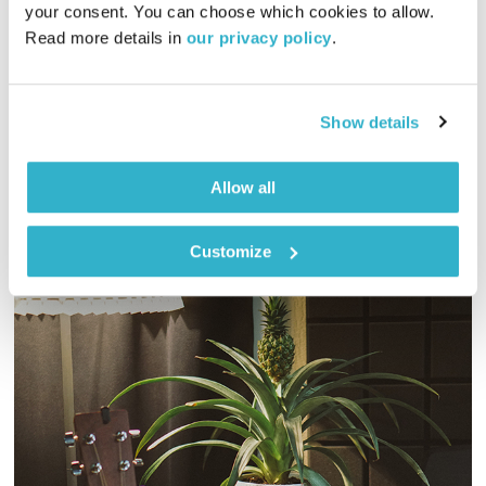
your consent. You can choose which cookies to allow. 
01:27:29
03.08.22
Read more details in 
our privacy policy
.
גליה גלעדי מזמינה אתכם להתעורר יחדיו בכל בוקר, עם מוזיקה
מעולה בעריכתה ובהגשתה
Show details
אודיו
Allow all
Customize