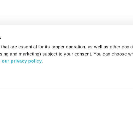
s
hat are essential for its proper operation, as well as other cooki
ising and marketing) subject to your consent. You can choose wh
 
our privacy policy
.
רדיו מהות החיים משדר ב:
ערוץ 87
YES
סלקום
TV
TUNE IN