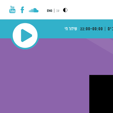
|
עב
ENG
ים
22:00-00:00
שידור חי