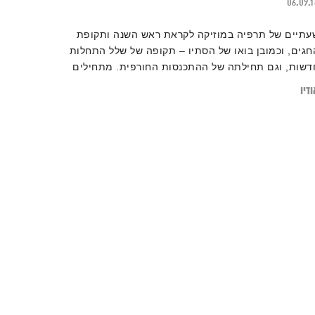
06.09.
עתיים של תרפיה במוזיקה לקראת ראש השנה ותקופת
חגים, וכמובן בואו של הסתיו – תקופה של שלל התחלות
דשות, וגם תחילתה של ההתכנסות החורפית. מתחילים
עדינות, ומתנענעים עד לקצביות. בין זמנים, תקופות,
דיו
קצבים ושפות – גרוב עולמי עם אליענה בן-דוד. רוצים
גלות עוד על המוזיקה? לרשימות השידור המלאות, מוזמנים
בקר
בבלוג של אחת ששומעת.