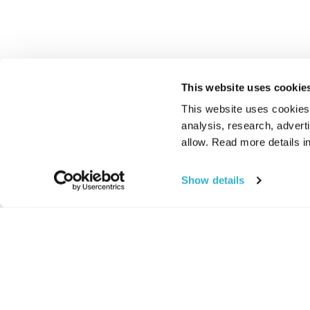
This website uses cookie
This website uses cookies t
analysis, research, advert
allow. Read more details in
Show details