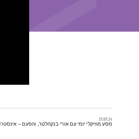
29.09.24
תמצית הפודקאסט
מסע מוזיקלי יומי עם אורי בנקהלטר, והפעם – אינסטרומנטל