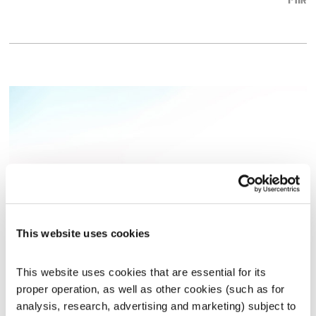
אודיו
This website uses cookies
הזקן והעם – חלק א'
האיש עם המכתב
י.א. קרסוצקי
This website uses cookies that are essential for its 
proper operation, as well as other cookies (such as for 
01:32:11
07.03.17
analysis, research, advertising and marketing) subject to 