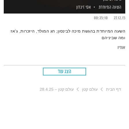
השעה המיוחדת
אסי זיגדון
00:35:10
27.12.15
השעה המיוחדת בהגשת מיכה לבינסון; חג המולד, היזכרות, ג'אז
ומה שביניהם
אודיו
הצג עוד
דף הבית
עולם קטן
עולם קטן – 28.4.25