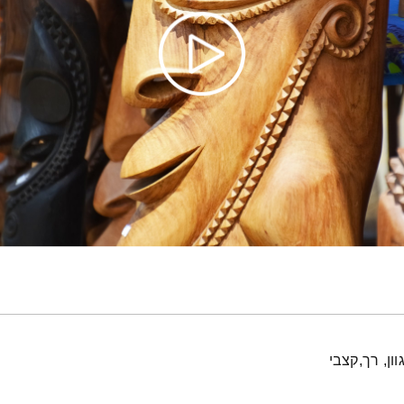
ון, רך,קצבי