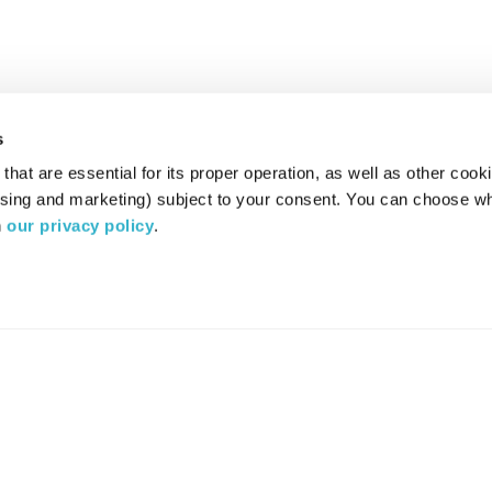
s
hat are essential for its proper operation, as well as other cooki
ising and marketing) subject to your consent. You can choose wh
 
our privacy policy
.
רדיו מהות החיים משדר ב:
ערוץ 87
YES
סלקום
TV
TUNE IN