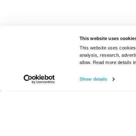
This website uses cookie
This website uses cookies t
analysis, research, advert
allow. Read more details in
Show details