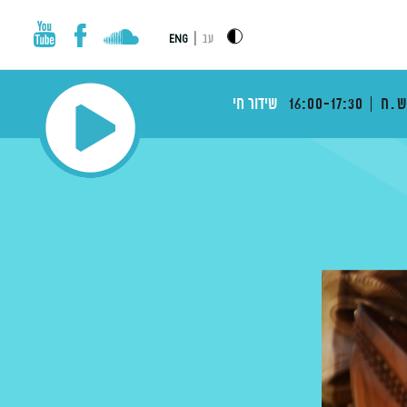
|
עב
ENG
ש.ח
16:00-17:30
שידור חי