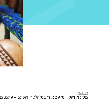
27.07.22
תמצית הפודקאסט
מסע מוזיקלי יומי עם אורי בנקהלטר, והפעם – עולם, מגו