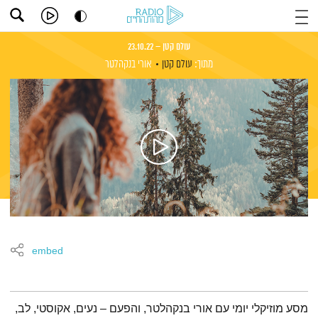
עולם קטן – 23.10.22
מתוך:
עולם קטן
אורי בנקהלטר
embed
תמצית הפודקאסט
מסע מוזיקלי יומי עם אורי בנקהלטר, והפעם – נעים, אקוסטי, לב,