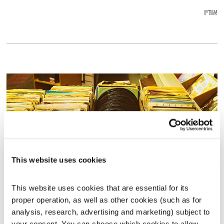
אודיו
This website uses cookies
This website uses cookies that are essential for its 
כל יום מחדש – 7.12.20
proper operation, as well as other cookies (such as for 
כל יום מחדש
אמיר פרי
analysis, research, advertising and marketing) subject to 
00:57:19
07.12.20
your consent. You can choose which cookies to allow. 