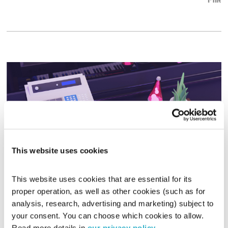
אודיו
This website uses cookies
This website uses cookies that are essential for its 
כל יום מחדש – 11.9.24
proper operation, as well as other cookies (such as for 
כל יום מחדש
אמיר פרי
analysis, research, advertising and marketing) subject to 
00:59:45
11.09.24
your consent. You can choose which cookies to allow. 
Read more details in 
our privacy policy
.