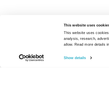
This website uses cookie
This website uses cookies t
analysis, research, advert
allow. Read more details in
Show details