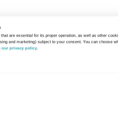
s
hat are essential for its proper operation, as well as other cooki
ising and marketing) subject to your consent. You can choose wh
 
our privacy policy
.
רדיו מהות החיים משדר ב:
ערוץ 87
YES
סלקום
TV
TUNE IN