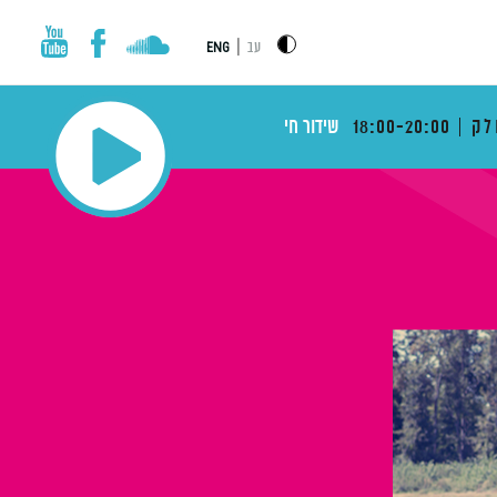
|
עב
ENG
לק
18:00-20:00
שידור חי