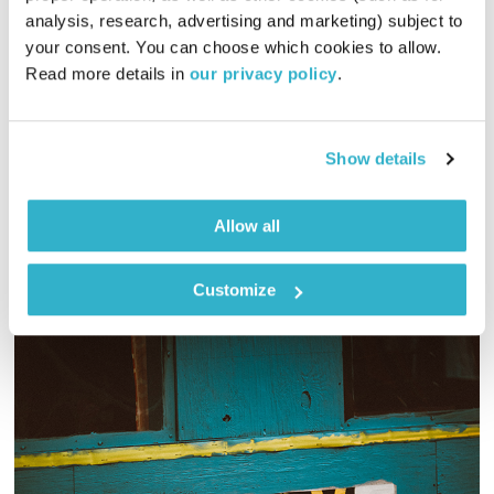
הריבוע
analysis, research, advertising and marketing) subject to 
לצלול לתוך פסקול
דידי ארז
your consent. You can choose which cookies to allow. 
Read more details in 
our privacy policy
.
00:59:56
12.01.19
דידי ארז ובלתזר צוללים אל תוך פסקול הסרט השוודי השאפתני
Show details
והמדובר – "הריבוע"
אודיו
Allow all
Customize