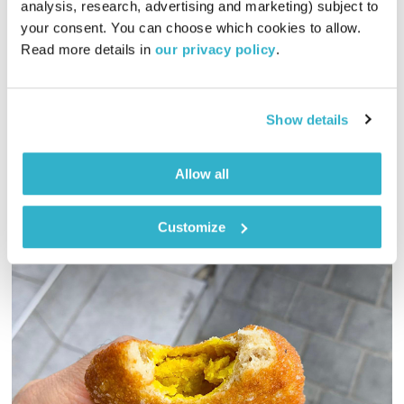
analysis, research, advertising and marketing) subject to 
התעוררות
גליה גלעדי
your consent. You can choose which cookies to allow. 
Read more details in 
our privacy policy
.
01:27:23
14.11.22
גליה גלעדי מזמינה אתכם להתעורר יחדיו בכל בוקר, עם מוזיקה
מעולה בעריכתה ובהגשתה
Show details
אודיו
Allow all
Customize