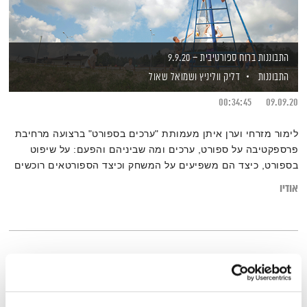
התבוננות ברוח ספורטיבית – 9.9.20
התבוננות
דליק ווליניץ
ושמואל שאול
00:34:45
09.09.20
לימור מזרחי וערן איתן מעמותת "ערכים בספורט" ברצועה מרחיבת
פרספקטיבה על ספורט, ערכים ומה שביניהם והפעם: על שיפוט
בספורט, כיצד הם משפיעים על המשחק וכיצד הספורטאים רוכשים
איפוק ושליטה. נשוחח עם טניסאי העבר עמוס מנסדורף ושופט
אודיו
הכדורגל לירן ליאני