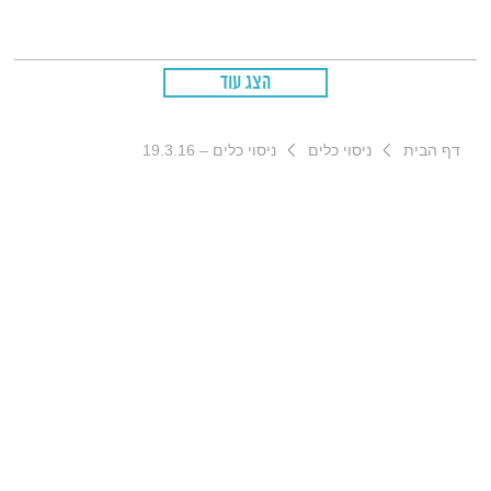
קיימא" לפגיעה בטבע בעקבות המירוץ ועובדה משמחת – ישראל
היא בין המדינות הבודדות בעולם שבהן צומחים יותר עצים מאשר
במאה הקודמת
הצג עוד
דף הבית
ניסוי כלים
ניסוי כלים – 19.3.16