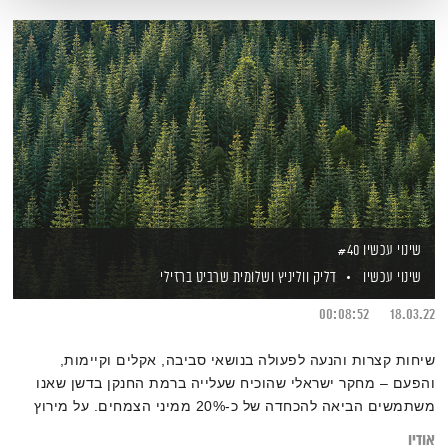
שינוי עכשיו #40
שינוי עכשיו
דליק ווליניץ
ושלומית שרביט ברזילי
00:08:52
18.03.22
שיחות קצרות והנעה לפעולה בנושאי סביבה, אקלים וקיימות,
והפעם – מחקר ישראלי שהוכיח שעלייה ברמת החנקן בדשן שאנו
משתמשים הביאה להכחדה של כ-20% ממיני הצמחים. על מירוץ
אופנועים שמתוכנן במדבר יהודה והתנגדויות של אנשי "מדבר
אודיו