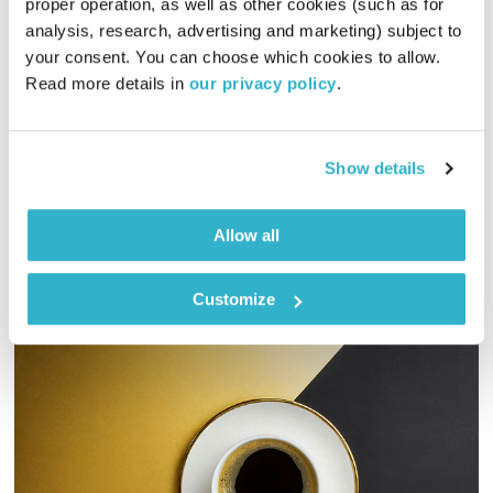
proper operation, as well as other cookies (such as for 
פרשת "תצווה"
analysis, research, advertising and marketing) subject to 
לשם שינוי
אירי ריקין
ושמואל וילוז'ני
your consent. You can choose which cookies to allow. 
Read more details in 
our privacy policy
.
00:57:52
28.02.18
מה בין פרשת השבוע, "תצווה", לימינו אנו? וילוז'ני ואירי בשיחה
אסוציאטיבית וחופשית.
Show details
אודיו
Allow all
Customize