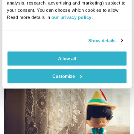
התעוררות
גליה גלעדי
analysis, research, advertising and marketing) subject to 
your consent. You can choose which cookies to allow. 
01:27:35
13.08.23
Read more details in 
our privacy policy
.
גליה גלעדי מזמינה אתכם להתעורר יחדיו בכל בוקר, עם מוזיקה
מעולה בעריכתה ובהגשתה
Show details
אודיו
Allow all
Customize