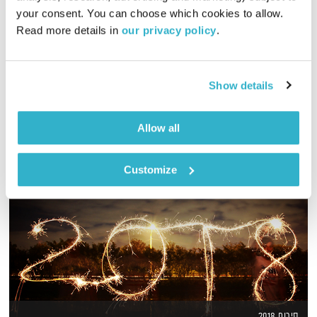
your consent. You can choose which cookies to allow. 
שמואל שאול ושי אביבי בשעה שמציעה פרספקטיבה אחרת על כסף
Read more details in 
our privacy policy
.
ומקומו בחיינו
אודיו
Show details
Allow all
Customize
סיכום 2018